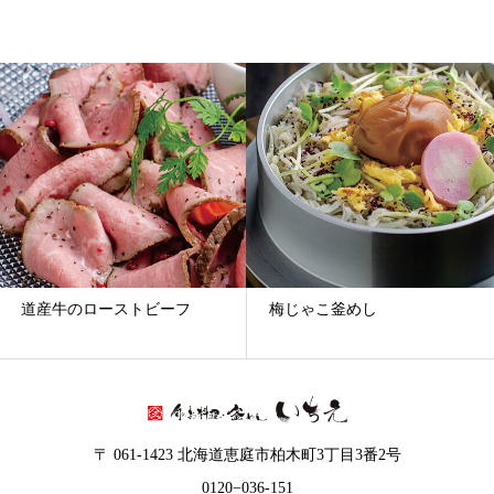
別
ア
ー
カ
イ
ブ
道産牛のローストビーフ
梅じゃこ釜めし
〒 061-1423 北海道恵庭市柏木町3丁目3番2号
0120−036-151