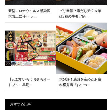
新型コロナウイルス感染拡
ピリ辛派？塩だし派？今年
大防止に伴う レ...
は2種の牛モツ鍋...
【2022年いちえおせちオー
大好評！感謝を込めたお疲
ドブル 早期...
れ様弁当『おつべ...
おすすめ記事