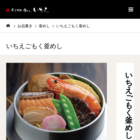
お品書き
釜めし
いちえごもく釜めし
いちえごもく釜めし
い
ち
え
ご
も
く
釜
め
し