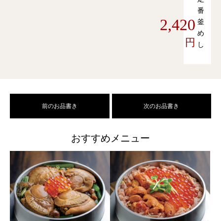
番
2,420
釜
め
円
し
前のお品書き
次のお品書き
おすすめメニュー