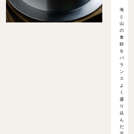
海
と
山
の
食
財
を
バ
ラ
ン
ス
よ
く
盛
り
込
ん
だ
定