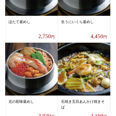
ほたて釜めし
生うにいくら釜めし
2,750
4,450
円
円
北の彩味釜めし
石焼き五目あんかけ焼きそ
ば
3,930
2,100