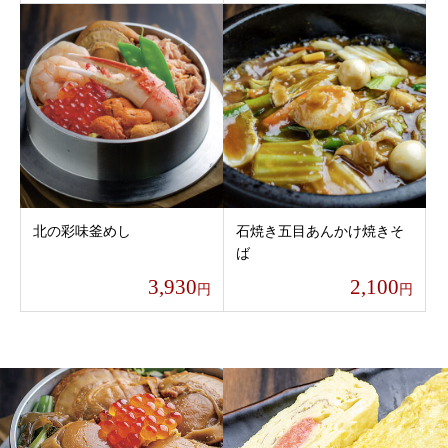
北の彩味釜めし
石焼き五目あんかけ焼きそ
ば
3,930
2,100
円
円