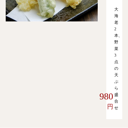
大
海
老
2
本、
野
菜
3
点
の
天
ぷ
ら
980
盛
合
円
せ