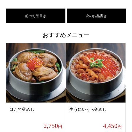
前のお品書き
次のお品書き
おすすめメニュー
ほたて釜めし
生うにいくら釜めし
2,750
4,450
円
円