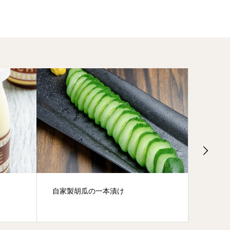
自家製胡瓜の一本漬け
いちえ