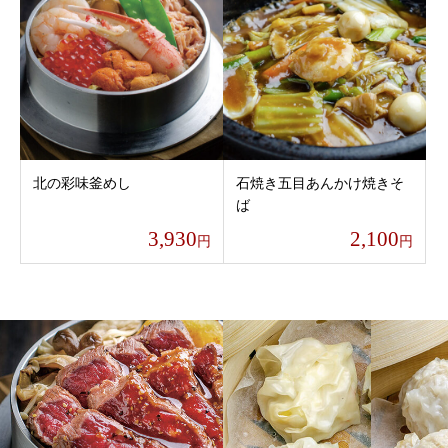
北の彩味釜めし
石焼き五目あんかけ焼きそ
ば
3,930
2,100
円
円