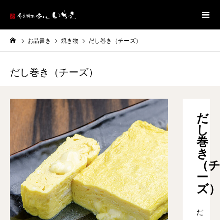
お品書き
焼き物
だし巻き（チーズ）
だし巻き（チーズ）
だ
し
巻
き
（
ー
ズ
だ