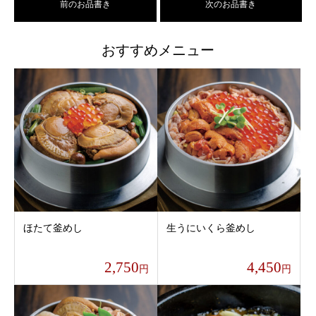
前のお品書き
次のお品書き
おすすめメニュー
ほたて釜めし
生うにいくら釜めし
2,750
4,450
円
円