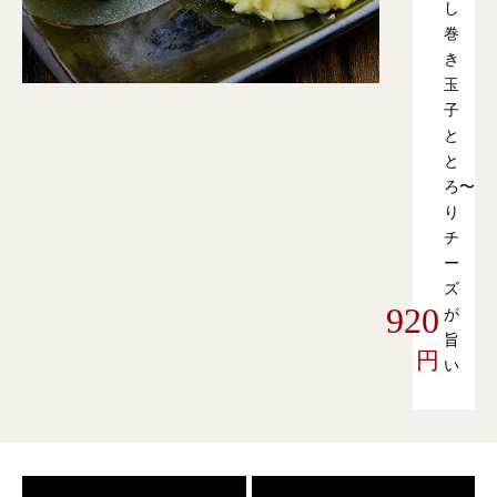
し
巻
き
玉
子
と
と
ろ〜
り
チ
ー
ズ
920
が
旨
円
い