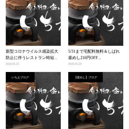
新型コロナウイルス感染拡大
5/31まで宅配料無料＆しばれ
防止に伴うレストラン時短...
釜めし216円OFF...
2020.05.25
2020.05.20
いちえブログ
【釜めし】ブログ