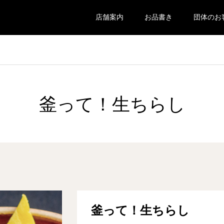
店舗案内
お品書き
団体のお
釜って！生ちらし
釜って！生ちらし