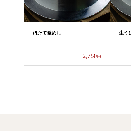
ほたて釜めし
生う
2,750
円