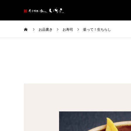
お品書き
お寿司
釜って！生ちらし