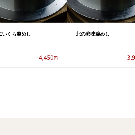
にいくら釜めし
北の彩味釜めし
4,450
3,
円