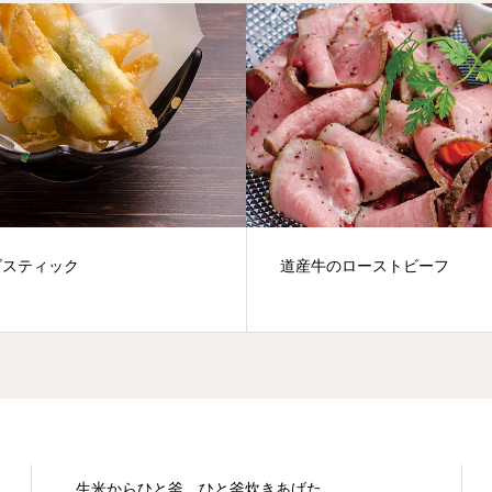
ズスティック
道産牛のローストビーフ
生米からひと釜、ひと釜炊きあげた、