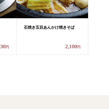
石焼き五目あんかけ焼きそば
930
2,100
円
円