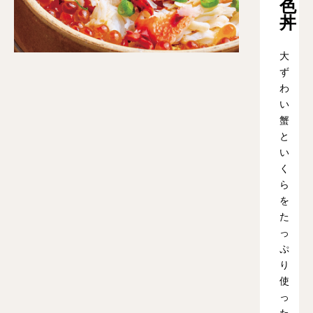
色
丼
大
ず
わ
い
蟹
と
い
く
ら
を
た
っ
ぷ
り
使
っ