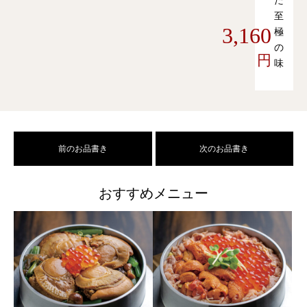
た
至
3,160
極
の
円
味
前のお品書き
次のお品書き
おすすめメニュー