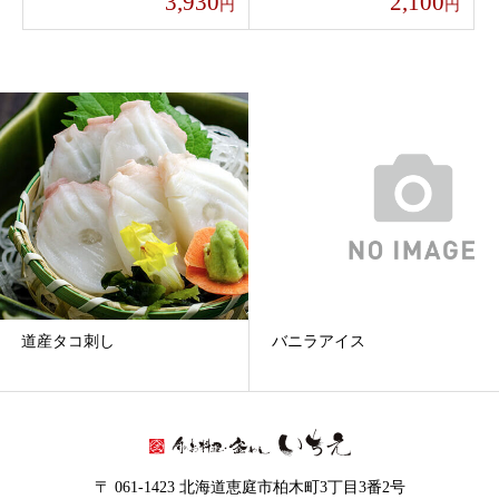
3,930
2,100
円
円
道産タコ刺し
バニラアイス
〒 061-1423 北海道恵庭市柏木町3丁目3番2号