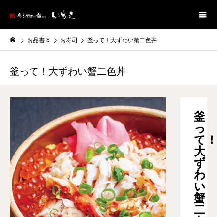
お品書き
お寿司
釜って！大ずわい蟹二色丼
釜って！大ずわい蟹二色丼
釜
っ
て
大
ず
わ
い
蟹
二