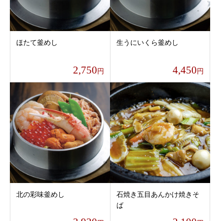
ほたて釜めし
生うにいくら釜めし
2,750
4,450
円
円
北の彩味釜めし
石焼き五目あんかけ焼きそ
ば