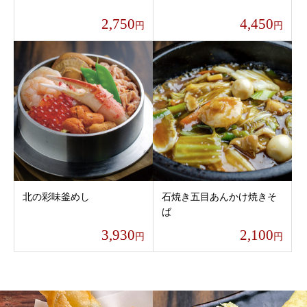
2,750
4,450
円
円
北の彩味釜めし
石焼き五目あんかけ焼きそ
ば
3,930
2,100
円
円