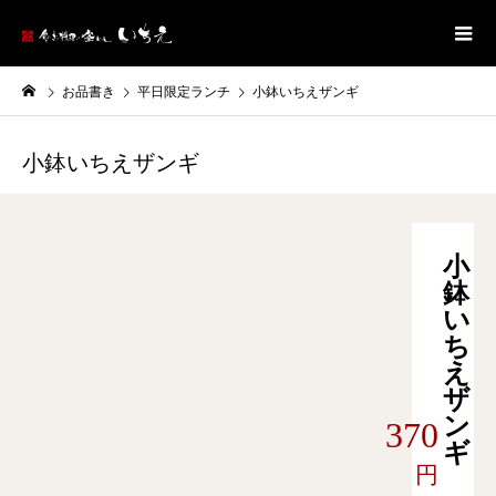
お品書き
平日限定ランチ
小鉢いちえザンギ
小鉢いちえザンギ
小
鉢
い
ち
え
ザ
ン
370
ギ
円