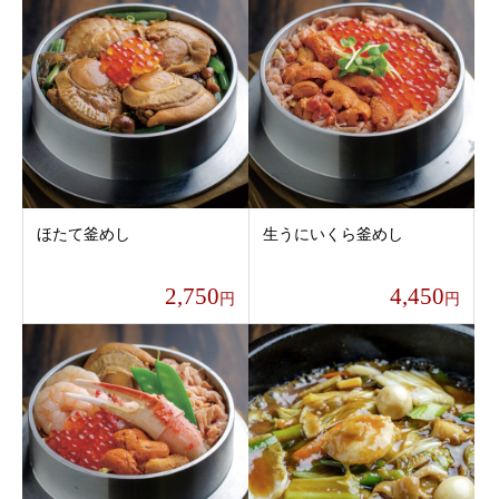
ほたて釜めし
生うにいくら釜めし
2,750
4,450
円
円