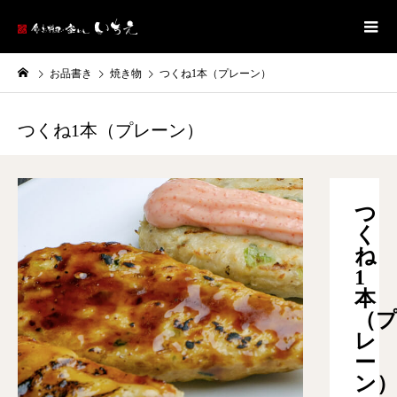
お品書き
焼き物
つくね1本（プレーン）
つくね1本（プレーン）
つ
く
ね
1
本
（
レ
ー
ン