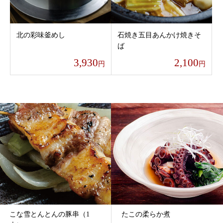
北の彩味釜めし
石焼き五目あんかけ焼きそ
ば
3,930
2,100
円
円
こな雪とんとんの豚串（1
たこの柔らか煮