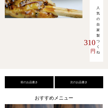
人
気
の
自
家
製
310
つ
く
円
ね
前のお品書き
次のお品書き
おすすめメニュー