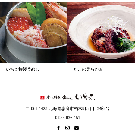
ー
カ
イ
ブ
いちえ特製釜めし
たこの柔らか煮
〒 061-1423 北海道恵庭市柏木町3丁目3番2号
0120−036-151