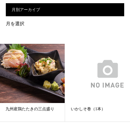
月別アーカイブ
月
別
ア
ー
カ
イ
ブ
産鶏たたきの三点盛り
いかしそ巻（1本）
鶏照