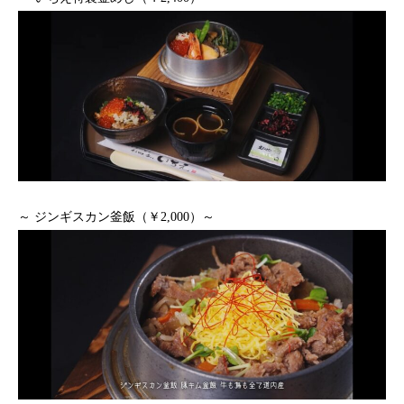
～ ジンギスカン釜飯（￥2,000）～