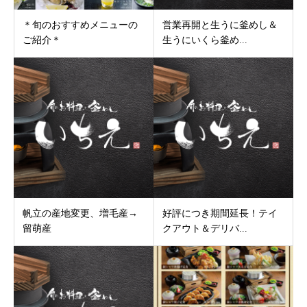
＊旬のおすすめメニューの
営業再開と生うに釜めし＆
ご紹介＊
生うにいくら釜め...
帆立の産地変更、増毛産→
好評につき期間延長！テイ
留萌産
クアウト＆デリバ...