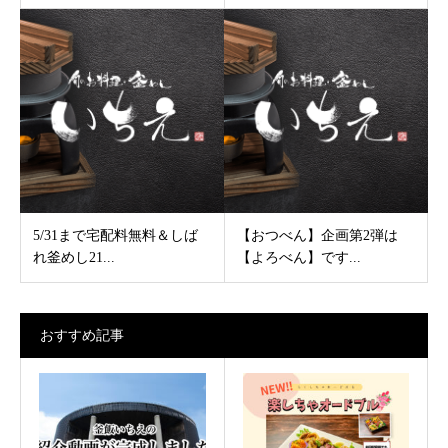
5/31まで宅配料無料＆しば
【おつべん】企画第2弾は
れ釜めし21...
【よろべん】です...
おすすめ記事