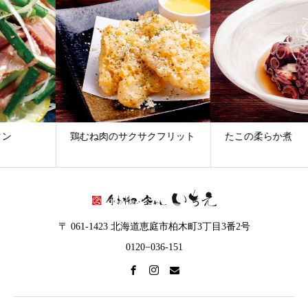
カ
イ
ブ
鶏むね肉のサクサクフリット
たこの柔らか煮
〒 061-1423 北海道恵庭市柏木町3丁目3番2号
0120−036-151