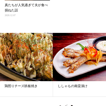
真たちが人気過ぎて夫が食べ
損ねた話
2020.12.07
鶏照りチーズ鉄板焼き
ししゃもの南蛮漬け