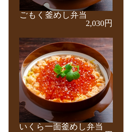
ごもく釜めし弁当
2,030円
いくら一面釜めし弁当