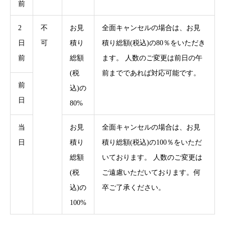
前
2
不
お見
全面キャンセルの場合は、お見
日
可
積り
積り総額(税込)の80％をいただき
前
総額
ます。 人数のご変更は前日の午
(税
前までであれば対応可能です。
前
込)の
日
80%
当
お見
全面キャンセルの場合は、お見
日
積り
積り総額(税込)の100％をいただ
総額
いております。 人数のご変更は
(税
ご遠慮いただいております。何
込)の
卒ご了承ください。
100%