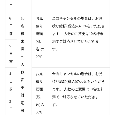
日
6
10
お見
全面キャンセルの場合は、お見
日
名
積り
積り総額(税込)の20％をいただき
前
様
総額
ます。 人数のご変更は10名様未
未
(税
満でご対応させていただきま
5
満
込)の
す。
日
の
20%
前
人
数
4
お見
全面キャンセルの場合は、お見
変
日
積り
積り総額(税込)の50％をいただき
更
前
総額
ます。 人数のご変更は10名様未
対
(税
満でご対応させていただきま
3
応
込)の
す。
日
可
50%