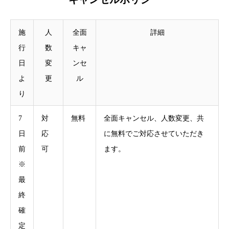
施
人
全面
詳細
行
数
キャ
日
変
ンセ
よ
更
ル
り
7
対
無料
全面キャンセル、人数変更、共
日
応
に無料でご対応させていただき
前
可
ます。
※
最
終
確
定