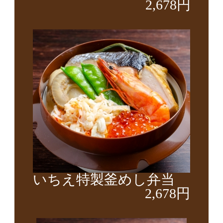
2,678円
いちえ特製釜めし弁当
2,678円