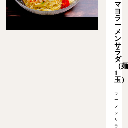
マ
ヨ
ラ
ー
メ
ン
サ
ラ
ダ
（麺
1
玉）
ラ
ー
メ
ン
サ
ラ