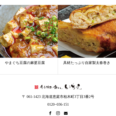
やまぐち豆腐の麻婆豆腐
具材たっぷり自家製太春巻き
〒 061-1423 北海道恵庭市柏木町3丁目3番2号
0120−036-151