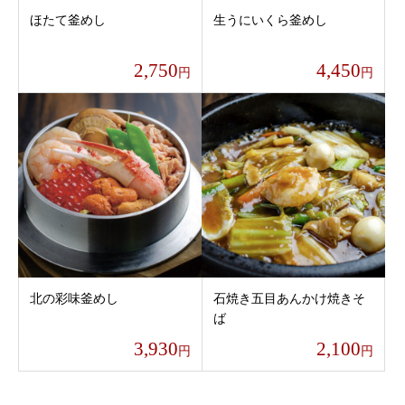
ほたて釜めし
生うにいくら釜めし
2,750
4,450
円
円
北の彩味釜めし
石焼き五目あんかけ焼きそ
ば
3,930
2,100
円
円