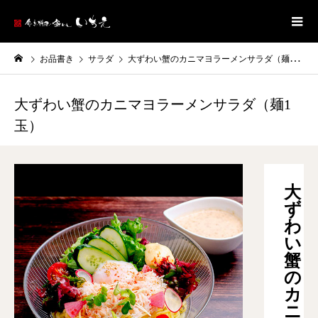
お品書き
サラダ
大ずわい蟹のカニマヨラーメンサラダ（麺1玉）
大ずわい蟹のカニマヨラーメンサラダ（麺1
玉）
大
ず
わ
い
蟹
の
カ
ニ