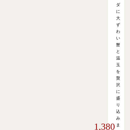
ダ
に
大
ず
わ
い
蟹
と
温
玉
を
贅
沢
に
盛
り
込
み
1,380
ま