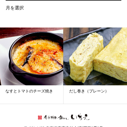
月
別
ア
ー
カ
イ
ブ
なすとトマトのチーズ焼き
だし巻き（プレーン）