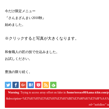
今だけ限定メニュー
『さんまざんまい2018秋』
始めました。
※クリックすると写真が大きくなります。
和食職人の匠の技で仕込みました。
お試しください。
豊漁の限り続く。
Warning
: Trying to access array offset on false in
/home/terrace00/kama-ichie.com/p
&description=%E3%81%95%E3%82%93%E3%81%BE%E3%80%81%E5%8F
rel="nofollow" t