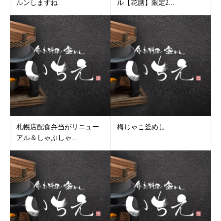
ルンしますね
ル【花膳】限定2...
札幌店配食弁当がリニュー
梅じゃこ釜めし
アル＆しゃぶしゃ...