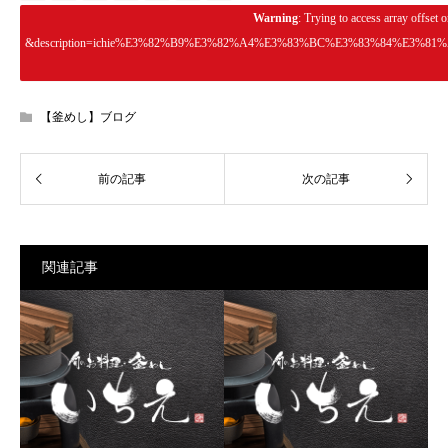
Warning
: Trying to access array offset o
&description=ichie%E3%82%B9%E3%82%A4%E3%83%BC%E3%83%84%E3
【釜めし】ブログ
関連記事