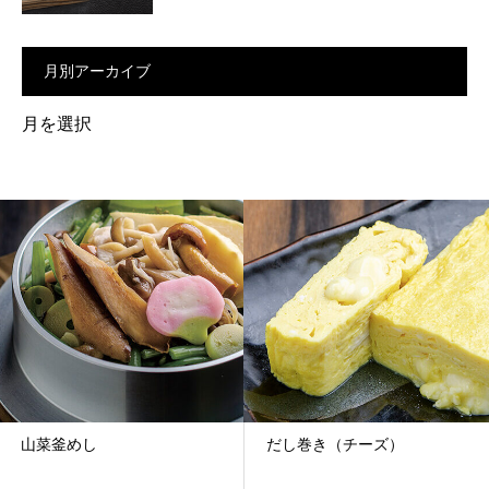
月別アーカイブ
月
別
ア
ー
カ
イ
ブ
山菜釜めし
だし巻き（チーズ）