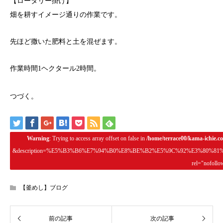
【ロータリー掛け】
畑を耕すイメージ通りの作業です。
先ほど撒いた肥料と土を混ぜます。
作業時間1ヘクタール2時間。
つづく。
Warning
: Trying to access array offset on false in
/home/terrace00/kama-ichie.c
&description=%E5%B3%B6%E7%94%B0%E8%BE%B2%E5%9C%92%E3%80%8
rel="nofollo
【釜めし】ブログ