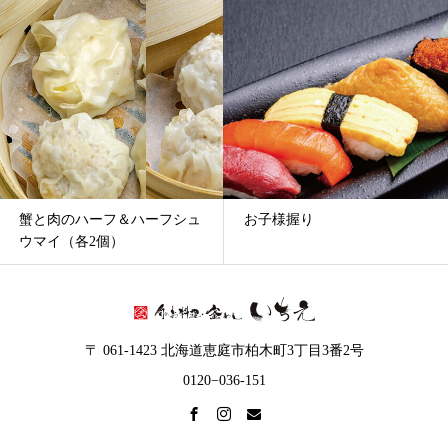
ー
カ
イ
ブ
蟹と肉のハーフ＆ハーフシュ
お子様握り
ウマイ（各2個）
〒 061-1423 北海道恵庭市柏木町3丁目3番2号
0120−036-151