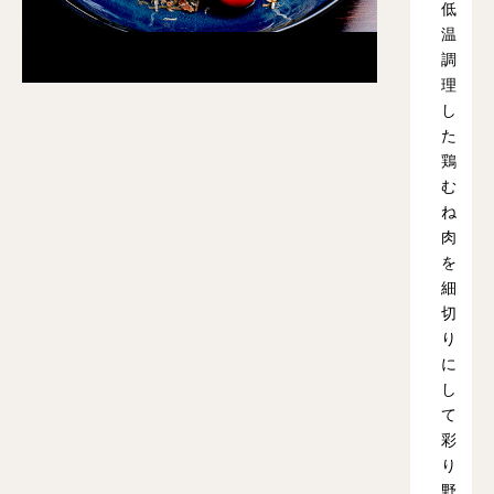
低
温
調
理
し
た
鶏
む
ね
肉
を
細
切
り
に
し
て
彩
り
野