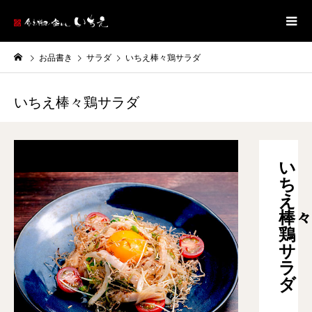
お品書き
サラダ
いちえ棒々鶏サラダ
いちえ棒々鶏サラダ
い
ち
え
棒々
鶏
サ
ラ
ダ