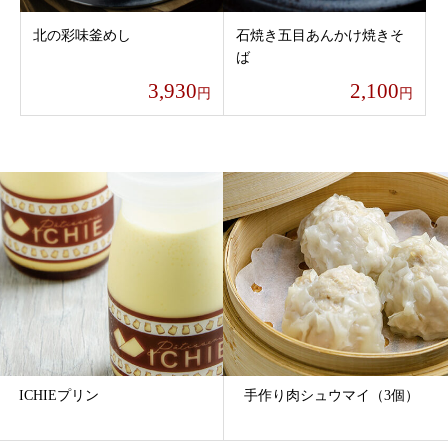
北の彩味釜めし
石焼き五目あんかけ焼きそ
ば
3,930
2,100
円
円
ICHIEプリン
手作り肉シュウマイ（3個）