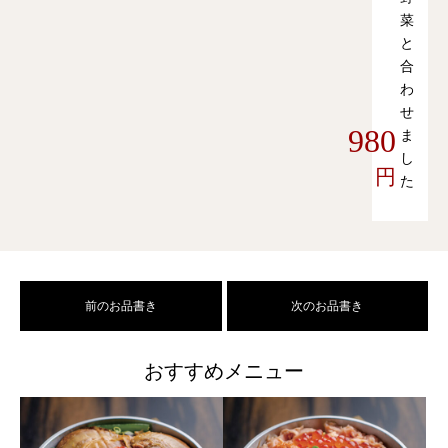
菜
と
合
わ
せ
980
ま
し
円
た
前のお品書き
次のお品書き
おすすめメニュー