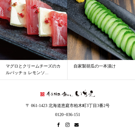
ー
カ
イ
ブ
クリームチーズのカ
自家製胡瓜の一本漬け
道産鶏む
 レモンソ...
〒 061-1423 北海道恵庭市柏木町3丁目3番2号
0120−036-151