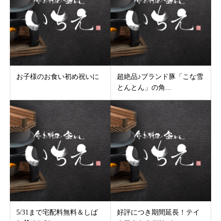
お子様のお食い初め祝いに
超絶品♪ブランド豚「こな雪
とんとん」の角...
5/31まで宅配料無料＆しば
好評につき期間延長！テイ