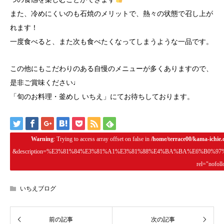
また、冷めにくいのも石焼のメリットで、熱々の状態で召し上が
れます！
一度食べると、また次も食べたくなってしまうような一品です。
この他にもこだわりのある自慢のメニューが多くありますので、
是非ご賞味ください♩
「旬のお料理・釜めし いちえ」にてお待ちしております。
Warning
: Trying to access array offset on false in
/home/terrace00/kama-ichie
&description=%E3%81%84%E3%81%A1%E3%81%88%E4%BA%BA%E6%B0%9
rel="nofol
いちえブログ