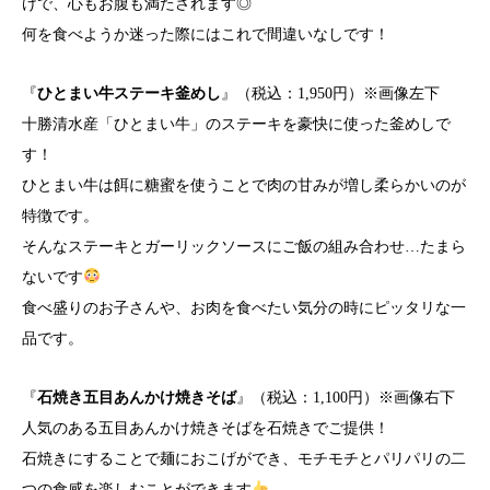
けで、心もお腹も満たされます◎
何を食べようか迷った際にはこれで間違いなしです！
『
ひとまい牛ステーキ釜めし
』（税込：1,950円）※画像左下
十勝清水産「ひとまい牛」のステーキを豪快に使った釜めしで
す！
ひとまい牛は餌に糖蜜を使うことで肉の甘みが増し柔らかいのが
特徴です。
そんなステーキとガーリックソースにご飯の組み合わせ…たまら
ないです
食べ盛りのお子さんや、お肉を食べたい気分の時にピッタリな一
品です。
『
石焼き五目あんかけ焼きそば
』（税込：1,100円）※画像右下
人気のある五目あんかけ焼きそばを石焼きでご提供！
石焼きにすることで麺におこげができ、モチモチとパリパリの二
つの食感を楽しむことができます