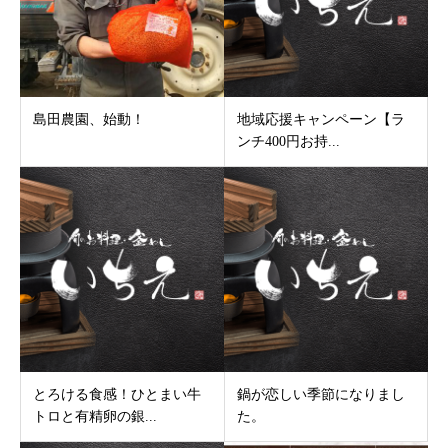
島田農園、始動！
地域応援キャンペーン【ラ
ンチ400円お持...
とろける食感！ひとまい牛
鍋が恋しい季節になりまし
トロと有精卵の銀...
た。