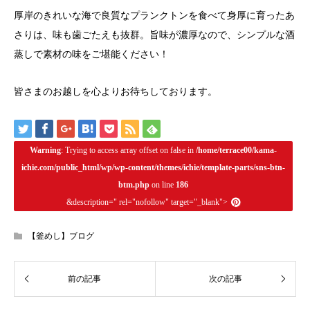
厚岸のきれいな海で良質なプランクトンを食べて身厚に育ったあ
さりは、味も歯ごたえも抜群。旨味が濃厚なので、シンプルな酒
蒸しで素材の味をご堪能ください！
皆さまのお越しを心よりお待ちしております。
Warning
: Trying to access array offset on false in
/home/terrace00/kama-
ichie.com/public_html/wp/wp-content/themes/ichie/template-parts/sns-btn-
btm.php
on line
186
&description=" rel="nofollow" target="_blank">
【釜めし】ブログ