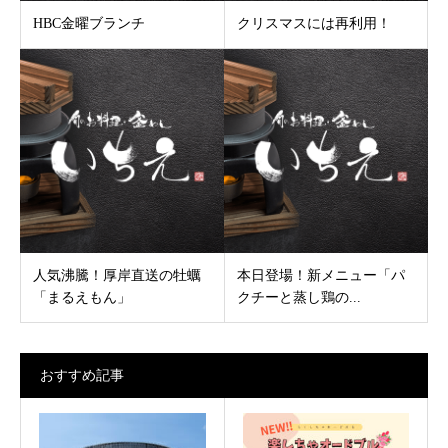
HBC金曜ブランチ
クリスマスには再利用！
人気沸騰！厚岸直送の牡蠣
本日登場！新メニュー「パ
「まるえもん」
クチーと蒸し鶏の...
おすすめ記事