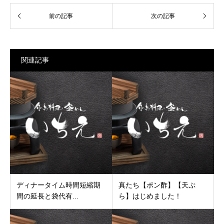
関連記事
ディナータイム時間短縮期
真たち【ポン酢】【天ぷ
間の延長と袋代有...
ら】はじめました！