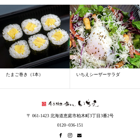
ー
カ
イ
ブ
巻き（1本）
いちえシーザーサラダ
ざるそ
〒 061-1423 北海道恵庭市柏木町3丁目3番2号
0120−036-151