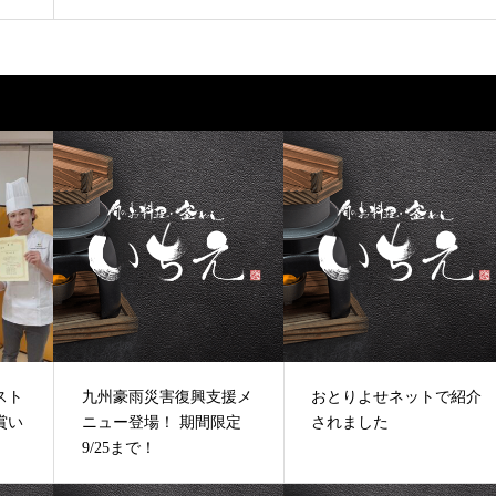
スト
九州豪雨災害復興支援メ
おとりよせネットで紹介
賞い
ニュー登場！ 期間限定
されました
9/25まで！