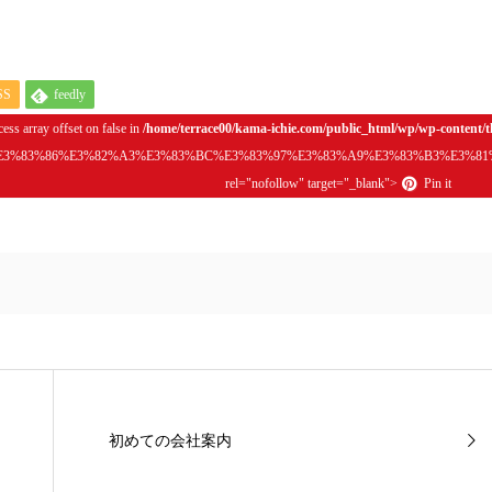
SS
feedly
cess array offset on false in
/home/terrace00/kama-ichie.com/public_html/wp/wp-content/t
BC%E3%83%86%E3%82%A3%E3%83%BC%E3%83%97%E3%83%A9%E3%83%B3%E3
rel="nofollow" target="_blank">
Pin it
初めての会社案内