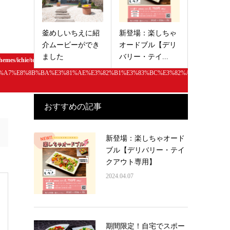
釜めしいちえに紹
新登場：楽しちゃ
介ムービーができ
オードブル【デリ
ました
バリー・テイ...
hemes/ichie/template-parts/sns-btn-btm.php
on line
186
%81%A7%E8%8B%BA%E3%81%AE%E3%82%B1%E3%83%BC%E3%82%AD%E5%8D%8
おすすめの記事
新登場：楽しちゃオード
ブル【デリバリー・テイ
クアウト専用】
2024.04.07
期間限定！自宅でスポー