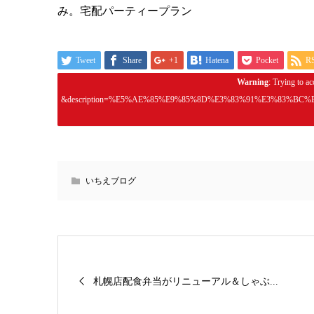
み。宅配パーティープラン
Tweet
Share
+1
Hatena
Pocket
R
Warning
: Trying to ac
&description=%E5%AE%85%E9%85%8D%E3%83%91%E3%83%
いちえブログ
札幌店配食弁当がリニューアル＆しゃぶ...