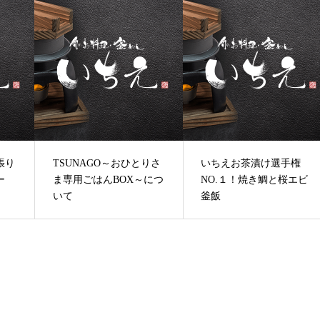
張り
TSUNAGO～おひとりさ
いちえお茶漬け選手権
ー
ま専用ごはんBOX～につ
NO.１！焼き鯛と桜エビ
いて
釜飯