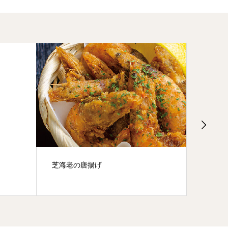
芝海老の唐揚げ
たまご