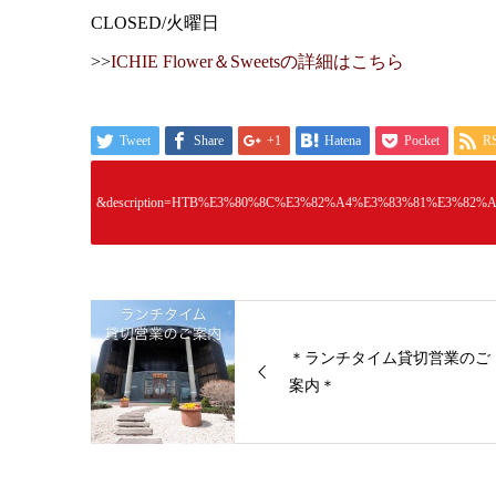
CLOSED/火曜日
>>
ICHIE Flower＆Sweetsの詳細はこちら
Tweet
Share
+1
Hatena
Pocket
R
&description=HTB%E3%80%8C%E3%82%A4%E3%83%81%E3%8
＊ランチタイム貸切営業のご
案内＊