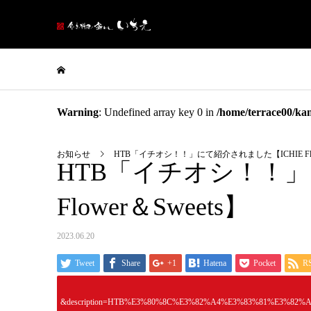
Warning
: Undefined array key 0 in
/home/terrace00/kam
お知らせ
HTB「イチオシ！！」にて紹介されました【ICHIE Flow
HTB「イチオシ！！」
Flower＆Sweets】
2023.06.20
Tweet
Share
+1
Hatena
Pocket
R
&description=HTB%E3%80%8C%E3%82%A4%E3%83%81%E3%8