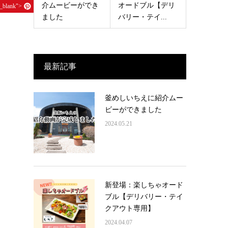
介ムービーができ
オードブル【デリ
"_blank">
Pin it
ました
バリー・テイ...
最新記事
、
釜めしいちえに紹介ムー
ビーができました
2024.05.21
新登場：楽しちゃオード
ブル【デリバリー・テイ
クアウト専用】
2024.04.07