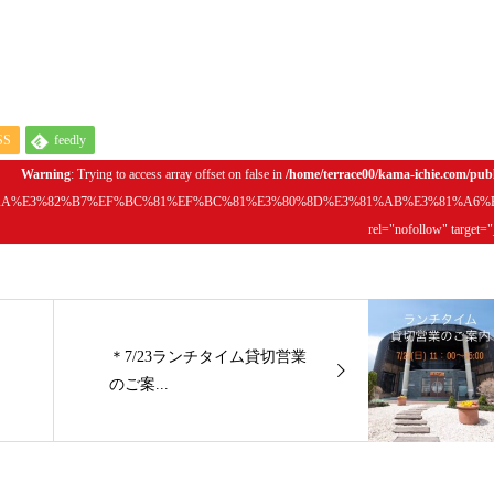
SS
feedly
Warning
: Trying to access array offset on false in
/home/terrace00/kama-ichie.com/pub
2%AA%E3%82%B7%EF%BC%81%EF%BC%81%E3%80%8D%E3%81%AB%E3%81%A6%E
rel="nofollow" target=
＊7/23ランチタイム貸切営業
のご案...