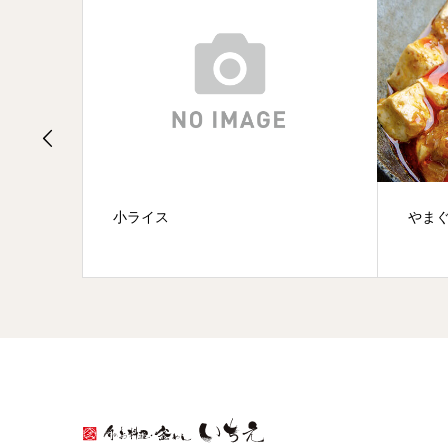
添え
小ライス
やま