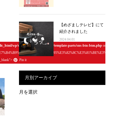
【めざましテレビ】にて
紹介されました
2024.04.01
lic_html/wp/wp-content/themes/ichie/template-parts/sns-btn-btm.php
on line
186
7%B4%B9%E4%BB%8B%E3%81%95%E3%82%8C%E3%81%BE%E3%81%97%E3%81%9F
"_blank">
Pin it
月別アーカイブ
月
別
ア
ー
カ