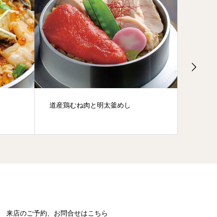
道産鶏むね肉と明太釜めし
鶏むね
来店のご予約、お問合せはこちら