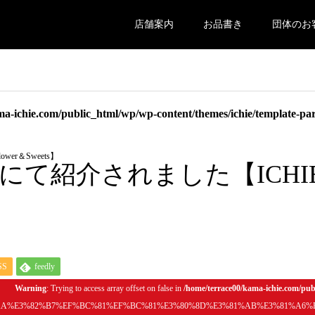
店舗案内
お品書き
団体のお
a-ichie.com/public_html/wp/wp-content/themes/ichie/template-pa
er＆Sweets】
にて紹介されました【ICHI
SS
feedly
Warning
: Trying to access array offset on false in
/home/terrace00/kama-ichie.com/pub
2%AA%E3%82%B7%EF%BC%81%EF%BC%81%E3%80%8D%E3%81%AB%E3%81%A6%E