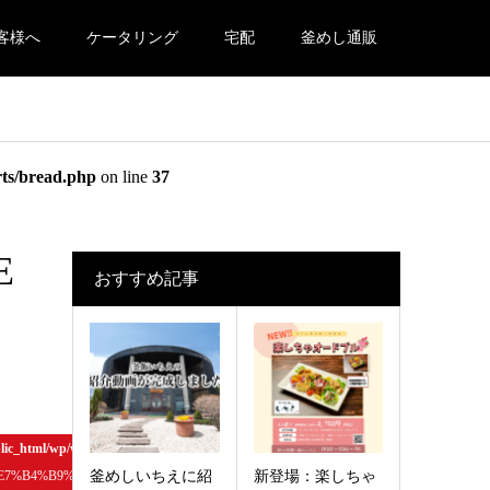
客様へ
ケータリング
宅配
釜めし通販
rts/bread.php
on line
37
E
おすすめ記事
lic_html/wp/wp-content/themes/ichie/template-parts/sns-btn-top.php
on line
186
釜めしいちえに紹
新登場：楽しちゃ
7%B4%B9%E4%BB%8B%E3%81%95%E3%82%8C%E3%81%BE%E3%81%97%E3%81%9F