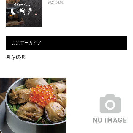
2024.04.01
月別アーカイブ
月
別
ア
ー
カ
イ
ブ