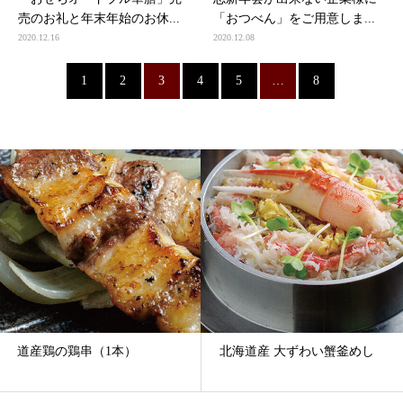
売のお礼と年末年始のお休...
「おつべん」をご用意しま...
2020.12.16
2020.12.08
1
2
3
4
5
…
8
道産鶏の鶏串（1本）
北海道産 大ずわい蟹釜めし