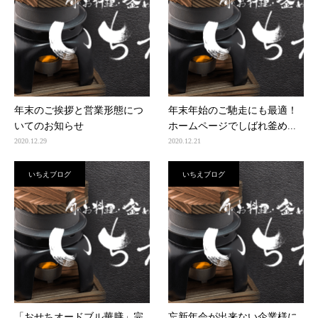
年末のご挨拶と営業形態につ
年末年始のご馳走にも最適！
いてのお知らせ
ホームページでしばれ釜め...
2020.12.29
2020.12.21
いちえブログ
いちえブログ
「おせちオードブル華膳」完
忘新年会が出来ない企業様に